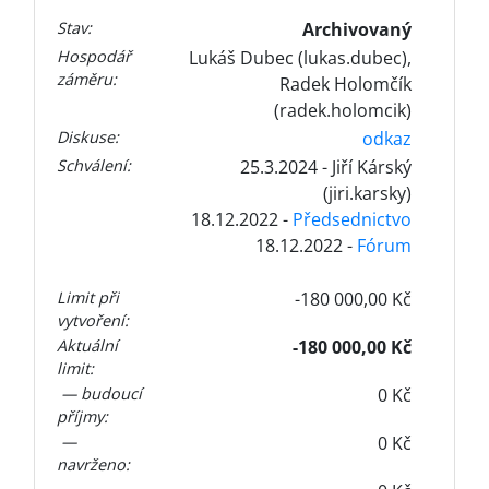
Stav:
Archivovaný
Hospodář
Lukáš Dubec (lukas.dubec),
záměru:
Radek Holomčík
(radek.holomcik)
Diskuse:
odkaz
Schválení:
25.3.2024 - Jiří Kárský
(jiri.karsky)
18.12.2022 -
Předsednictvo
18.12.2022 -
Fórum
Limit při
-180 000,00 Kč
vytvoření:
Aktuální
-180 000,00 Kč
limit:
— budoucí
0 Kč
příjmy:
—
0 Kč
navrženo: