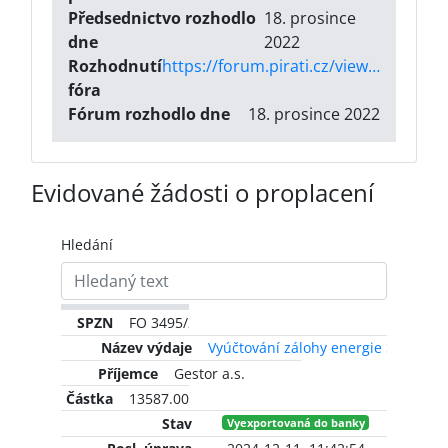
Předsednictvo rozhodlo
18. prosince
dne
2022
Rozhodnutí
https://forum.pirati.cz/viewtopic.php?t=63392
fóra
Fórum rozhodlo dne
18. prosince 2022
Evidované žádosti o proplacení
Hledání
FO 3495/2023
Vyúčtování zálohy energie SloPiCe
Gestor a.s.
13587.00 CZK
Vyexportovaná do banky