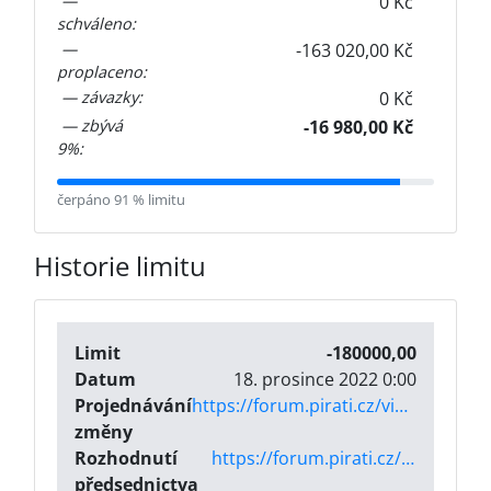
—
0 Kč
schváleno:
—
-163 020,00 Kč
proplaceno:
— závazky:
0 Kč
— zbývá
-16 980,00 Kč
9%:
čerpáno 91 % limitu
Historie limitu
Limit
-180000,00
Datum
18. prosince 2022 0:00
Projednávání
https://forum.pirati.cz/viewtopic.php?t=63255
změny
Rozhodnutí
https://forum.pirati.cz/viewtopic.php?t=63392
předsednictva