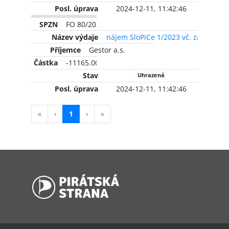
2024-12-11, 11:42:46
FO 80/2023
nájem SloPiCe 1/2023 vč. zálohy na
Gestor a.s.
-11165.00 CZK
Uhrazená
2024-12-11, 11:42:46
«
‹
1
›
»