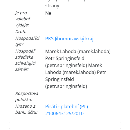
strany
Je pro
Ne
volební
výdaje:
Druh:
Hospodařící
PKS Jihomoravský kraj
tým:
Hospodář
Marek Lahoda (marek.lahoda)
střediska
Petr Springinsfeld
schvalující
(petr.springinsfeld) Marek
záměr:
Lahoda (marek.lahoda) Petr
Springinsfeld
(petr.springinsfeld)
Rozpočtová
-
položka:
Hrazeno z
Piráti - platební (PL)
bank. účtu:
2100643125/2010