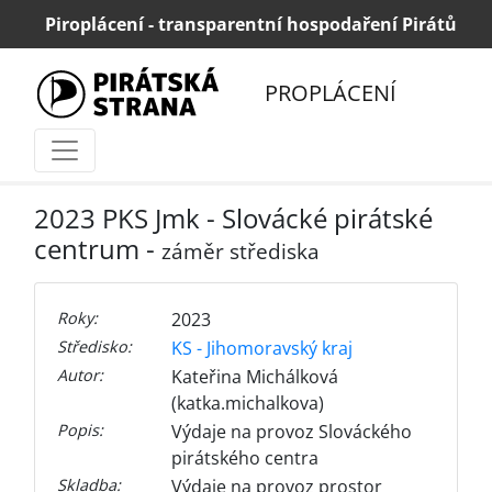
Piroplácení - transparentní hospodaření Pirátů
P
ROPLÁCENÍ
2023 PKS Jmk - Slovácké pirátské
centrum -
záměr střediska
Roky:
2023
Středisko:
KS - Jihomoravský kraj
Autor:
Kateřina Michálková
(katka.michalkova)
Popis:
Výdaje na provoz Slováckého
pirátského centra
Skladba:
Výdaje na provoz prostor